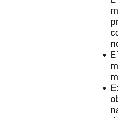
m
p
c
n
E
m
m
E
o
n