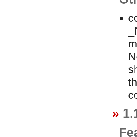
c
_
m
N
s
t
c
1.
Fe