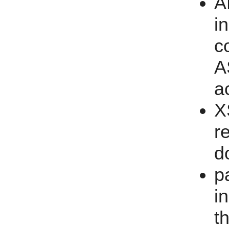
A
i
c
A
a
X
r
d
p
i
t