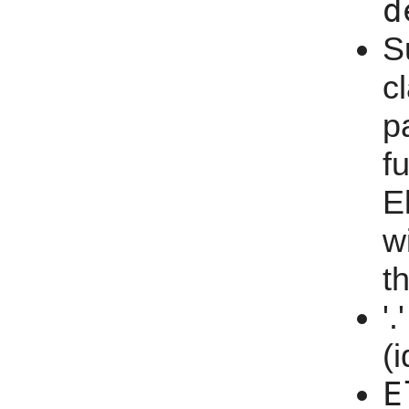
d
S
c
p
f
E
w
t
'
(i
E