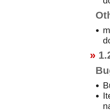
d
Ot
m
d
1.
Bu
B
I
n