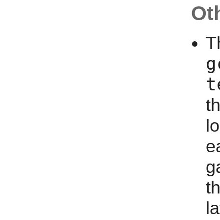
Ot
T
g
t
t
l
ea
g
t
la