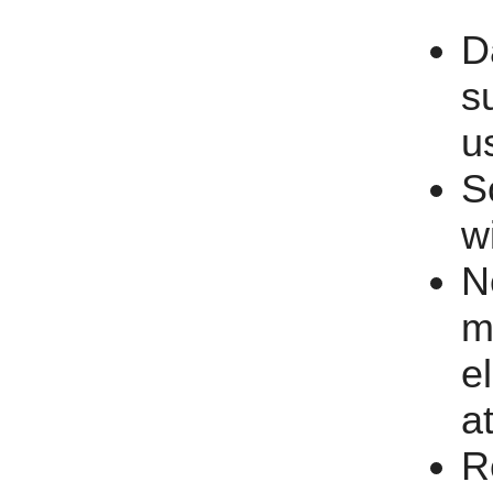
D
s
u
S
w
N
m
e
a
R