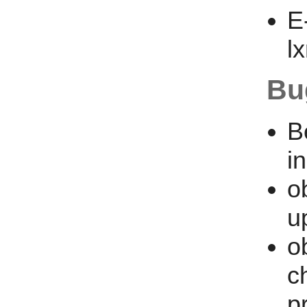
E
lx
Bu
B
i
o
u
o
c
p