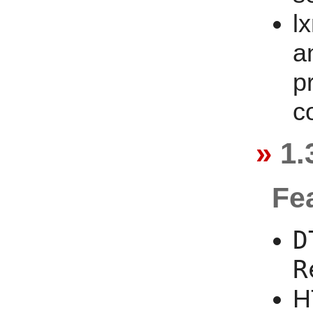
l
a
p
c
1.
Fe
D
R
H