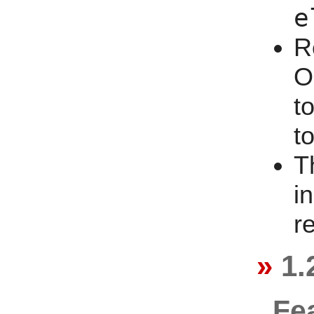
e
R
O
t
t
T
i
re
1.
Fe