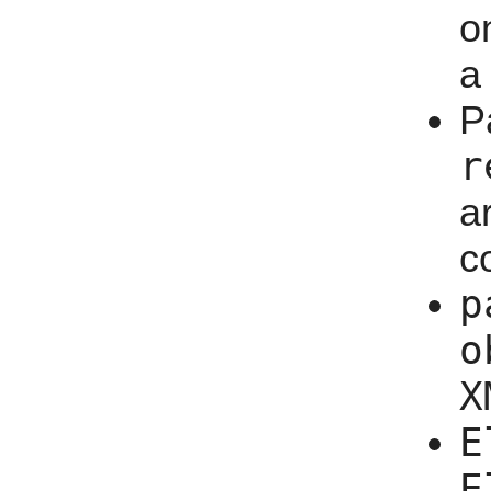
o
a
P
r
a
c
p
o
X
E
E