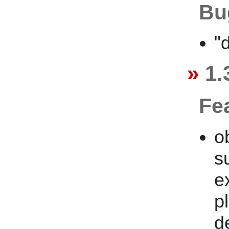
Bu
"
1.
Fe
o
s
e
p
d