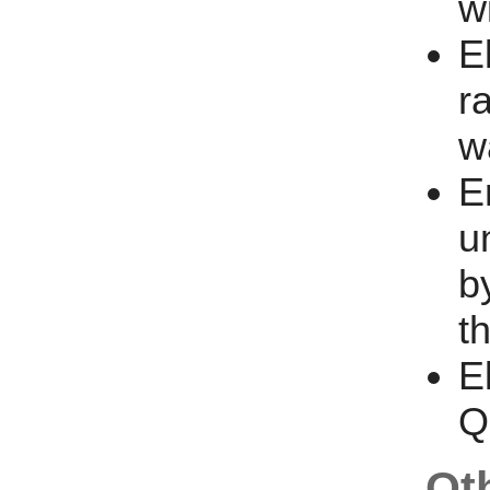
w
E
r
w
E
u
b
t
E
Q
Ot