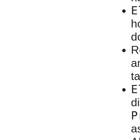
E
h
d
R
a
ta
E
d
P
a