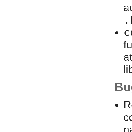
a
.
c
fu
a
l
Bu
R
c
n