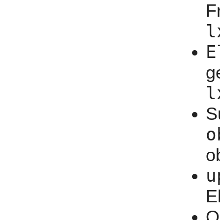
F
l
E
g
l
S
o
o
u
E
O