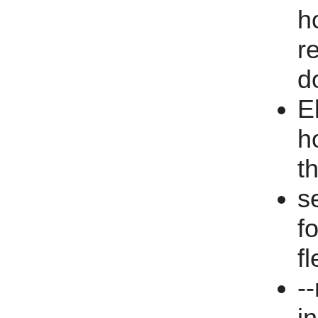
h
r
d
E
h
t
s
f
fl
-
i