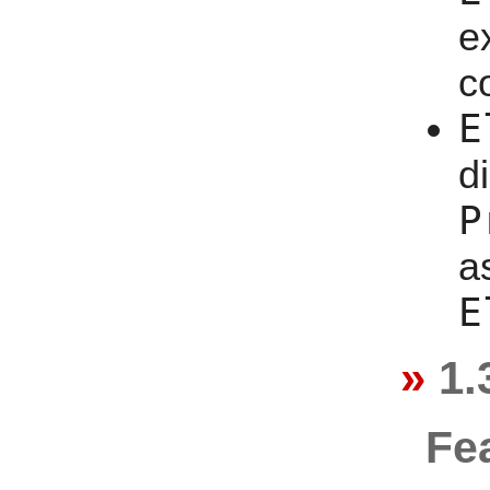
e
co
E
d
P
a
E
1.
Fe