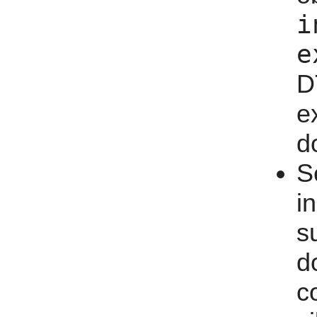
i
e
D
e
d
S
i
s
d
c