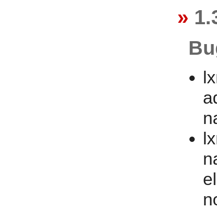
1.
Bu
l
a
n
lx
n
e
n