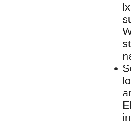
l
s
W
s
n
S
l
a
E
i