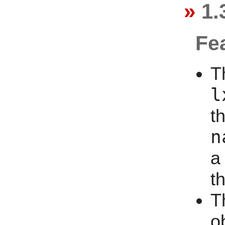
1.
Fe
T
l
t
n
a
t
T
o