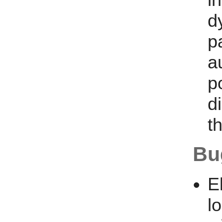
d
p
a
p
di
t
Bu
E
l