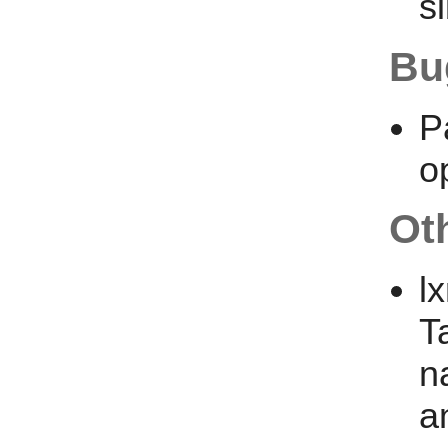
s
Bu
P
o
Ot
l
T
n
a