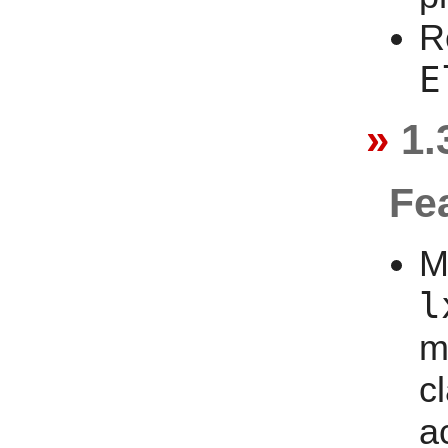
R
E
1.
Fe
M
l
m
c
a