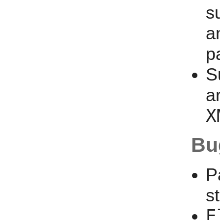
s
a
p
S
a
X
Bu
P
s
E