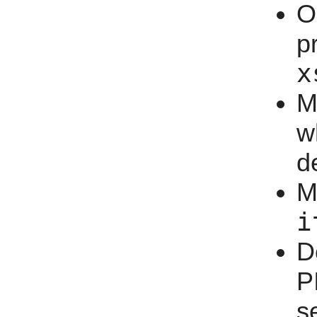
O
p
x
M
w
d
M
i
D
P
s