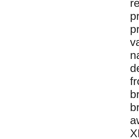
r
p
p
v
n
d
f
b
b
a
X