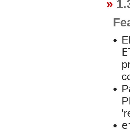
1.
Fe
E
E
p
c
P
P
'
e