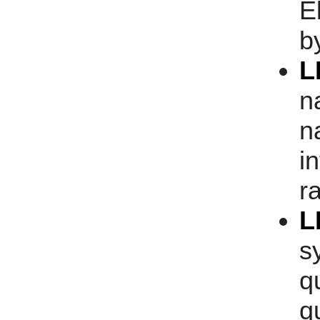
E
b
L
n
n
i
r
L
s
q
q