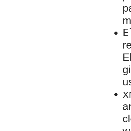
p
m
E
r
E
g
u
x
a
cl
w