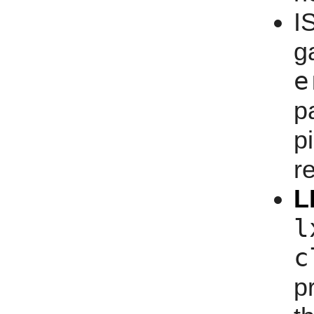
I
g
e
p
p
r
L
l
c
p