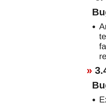
Bu
A
t
f
r
3.
Bu
E