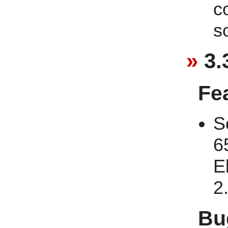
c
s
3.
Fe
S
6
E
2.
Bu