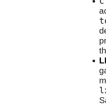
c
a
t
d
p
t
L
g
m
l
S