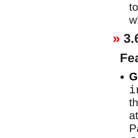
t
w
3.
Fe
G
i
t
at
P