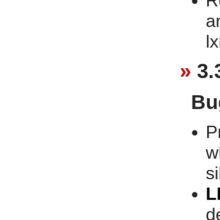
R
a
l
3.
Bu
P
w
si
L
d