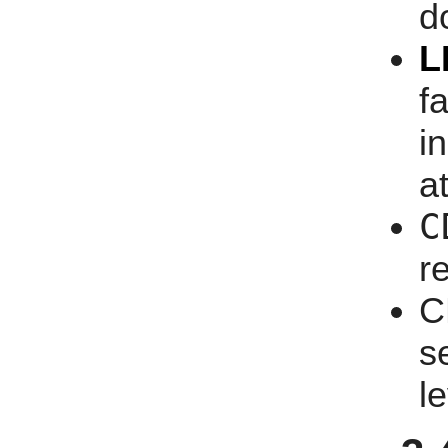
d
L
f
i
at
C
re
C
se
l