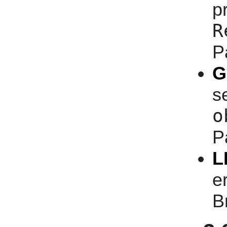
p
R
P
G
se
o
P
L
e
B