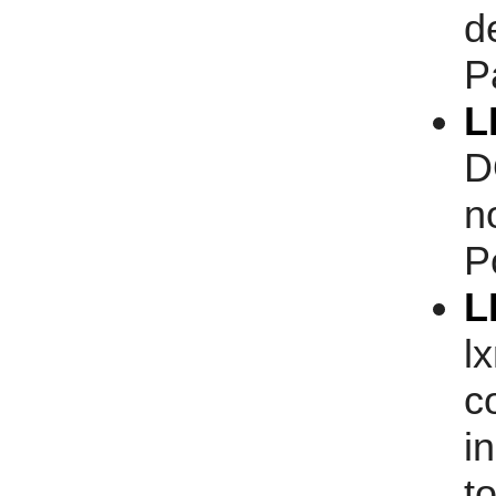
d
P
L
D
n
P
L
l
c
i
t