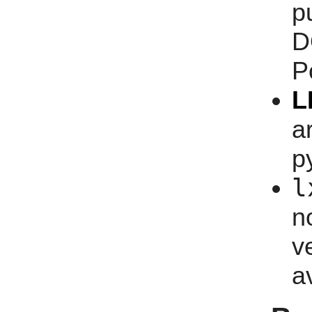
p
D
P
L
a
p
l
n
v
a