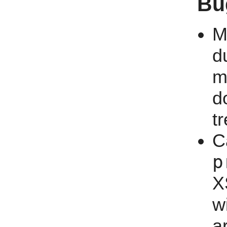
Bu
M
d
m
d
t
C
p
X
w
a