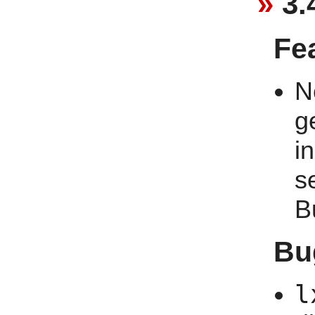
3.
Fe
N
g
i
s
B
Bu
l