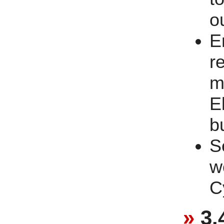
o
E
r
m
E
b
S
w
C
3.