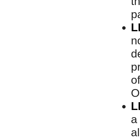
t
p
L
n
d
p
o
O
L
a
a