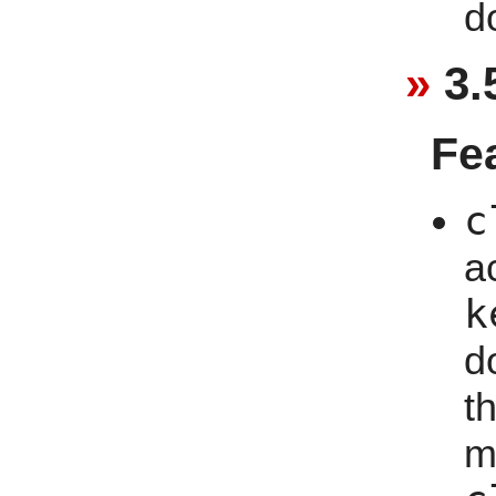
d
3.
Fe
c
a
k
d
t
m