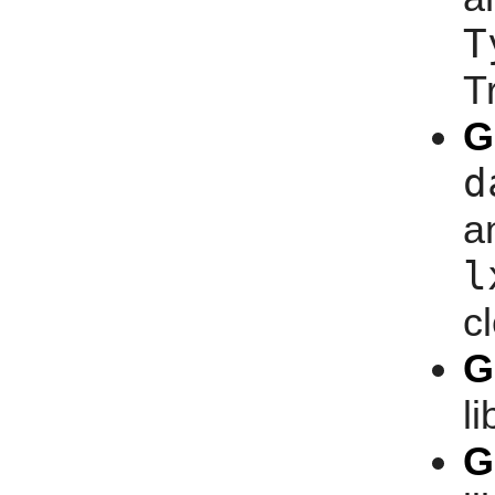
T
T
G
d
a
l
c
G
l
G