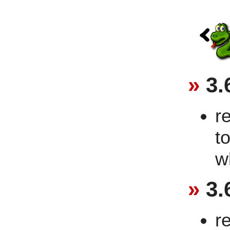
3.
r
t
w
3.
r