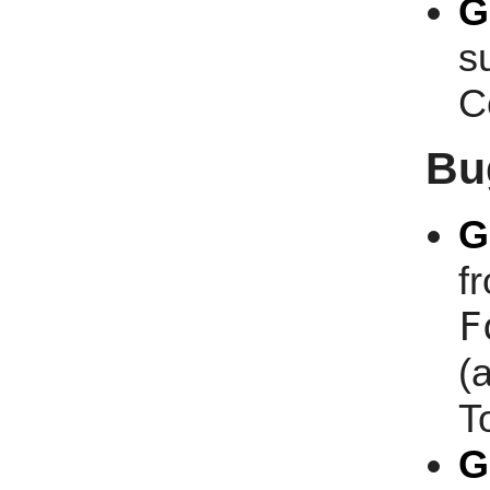
G
s
C
Bu
G
f
F
(
T
G