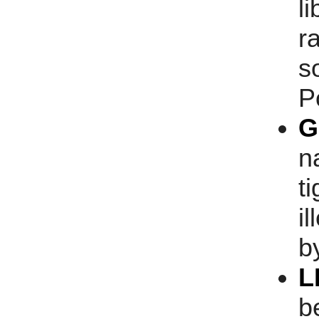
l
r
s
P
G
n
t
i
b
L
b