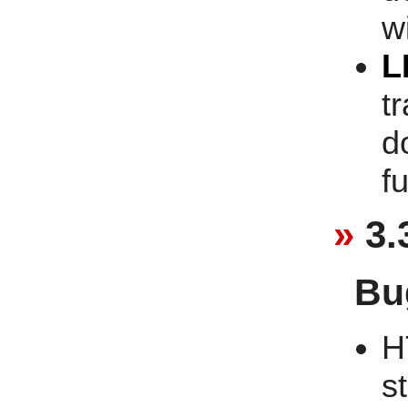
w
L
t
d
f
3.
Bu
H
st