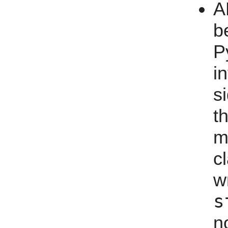
A
b
P
i
s
t
m
cl
w
s
n