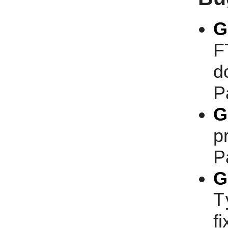
G
F
d
P
G
p
P
G
T
f