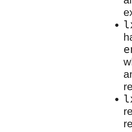
ex
l
h
e
w
a
r
l
r
r