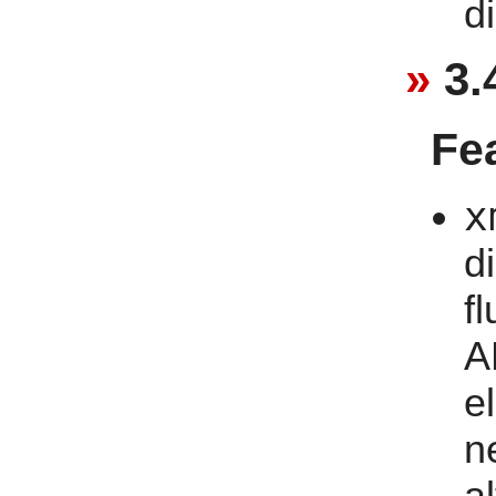
di
3.
Fe
x
d
f
A
e
n
a