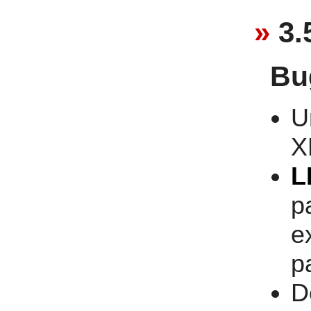
3.
Bu
U
X
L
p
e
p
D