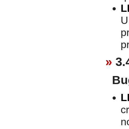
L
U
p
p
3.
Bu
L
c
n