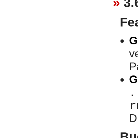
3.
Fe
G
v
P
G
.
r
D
Bu