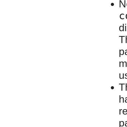
N
c
d
T
p
m
u
T
h
r
p