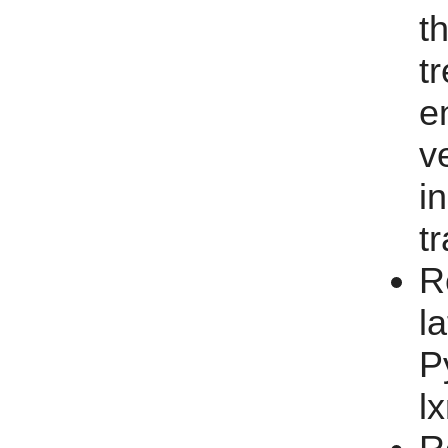
t
t
e
v
i
tr
R
l
P
l