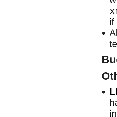
x
if
A
te
Bu
Ot
L
h
i